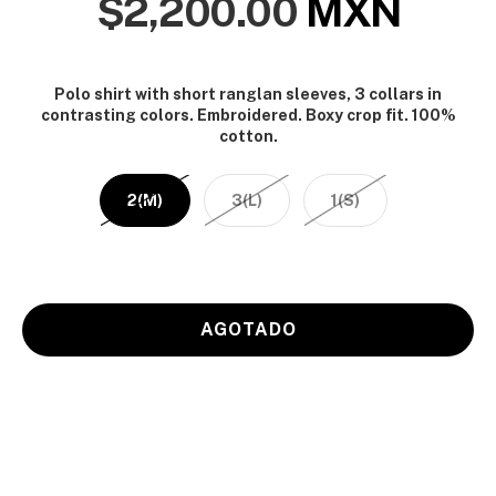
$2,200.00
MXN
Polo shirt with short ranglan sleeves, 3 collars in
contrasting colors. Embroidered. Boxy crop fit. 100%
cotton.
2(M)
3(L)
1(S)